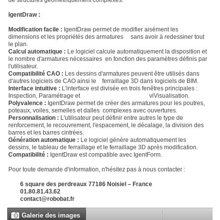
de structures géométriquement complexes.
IgentDraw :
Modification facile :
IgentDraw permet de modifier aisément les
dimensions et les propriétés des armatures sans avoir à redessiner tout
le plan.
Calcul automatique :
Le logiciel calcule automatiquement la disposition et
le nombre d'armatures nécessaires en fonction des paramètres définis par
l'utilisateur.
Compatibilité CAO :
Les dessins d'armatures peuvent être utilisés dans
d'autres logiciels de CAO ainsi le ferraillage 3D dans logiciels de BIM.
Interface intuitive :
L'interface est divisée en trois fenêtres principales :
Inspection, Paramétrage et viVisualisation.
Polyvalence :
IgentDraw permet de créer des armatures pour les poutres,
poteaux, voiles, semelles et dalles complexes avec ouvertures.
Personnalisation :
L'utilisateur peut définir entre autres le type de
renforcement, le recouvrement, l'espacement, le décalage, la division des
barres et les barres cintrées.
Génération automatique :
Le logiciel génère automatiquement les
dessins, le tableau de ferraillage et le ferraillage 3D après modification.
Compatibilité :
IgentDraw est compatible avec IgentForm.
Pour toute demande d'information, n'hésitez pas à nous contacter :
6 square des perdreaux 77186 Noisiel – France
01.80.81.43.62
contact@robobat.fr
Galerie des images