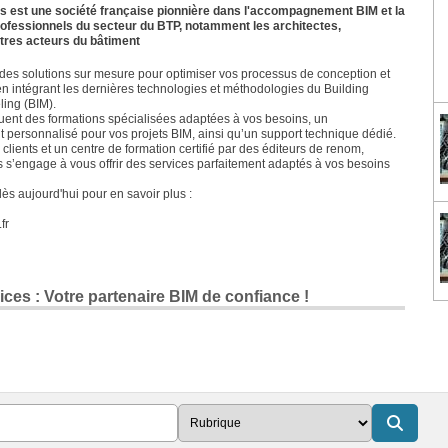
s est une société française pionnière dans l'accompagnement BIM et la
rofessionnels du secteur du BTP, notamment les architectes,
utres acteurs du bâtiment
es solutions sur mesure pour optimiser vos processus de conception et
en intégrant les dernières technologies et méthodologies du Building
ling (BIM).
luent des formations spécialisées adaptées à vos besoins, un
ersonnalisé pour vos projets BIM, ainsi qu’un support technique dédié.
clients et un centre de formation certifié par des éditeurs de renom,
 s’engage à vous offrir des services parfaitement adaptés à vos besoins
s aujourd'hui pour en savoir plus :
fr
ices : Votre partenaire BIM de confiance !