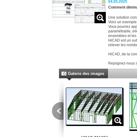
04.05.2025
Comment diminue
Une solution consi
Voici un exemple 
Vous pourrez app
paramétrable, ell
ensembles et les
HiCAD est un outi
relever les nombr
HiCAD, de la conc
Rejoignez-nous su
Galerie des images