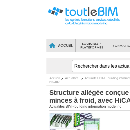
LOGICIELS -
ACCUEIL
FORMATI
PLATEFORMES
Accueil
Actualités
Actualités BIM - building informa
HiCAD
Structure allégée conçue 
minces à froid, avec HiC
Actualités BIM - building information modeling