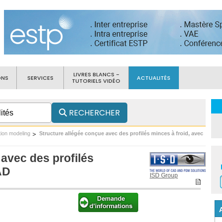
LIVRES BLANCS -
ONS
SERVICES
ACTUALITÉS
TUTORIELS VIDÉO
RECHERCHER
tion modeling
Structure allégée conçue avec des profilés minces à froid, avec
avec des profilés
AD
ISD Group