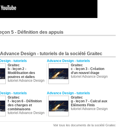
 leçon 5 - Définition des appuis
dvance Design - tutoriels de la société Graitec
esign - tutoriels
Advance Design - tutoriels
Graitec
Graitec
b - leçon 2 -
c - leçon 3 - Création
Modélisation des
d'un nouvel étage
tutoriel Advance Design
poutres et dalles
tutoriel Advance Design
esign - tutoriels
Advance Design - tutoriels
Graitec
Graitec
f - leçon 6 - Définition
g - leçon 7 - Calcul aux
des charges et
Eléments Finis
tutoriel Advance Design
combinaisons
tutoriel Advance Design
esign - tutoriels
Advance Design - tutoriels
Voir tous les documents de la société Graitec