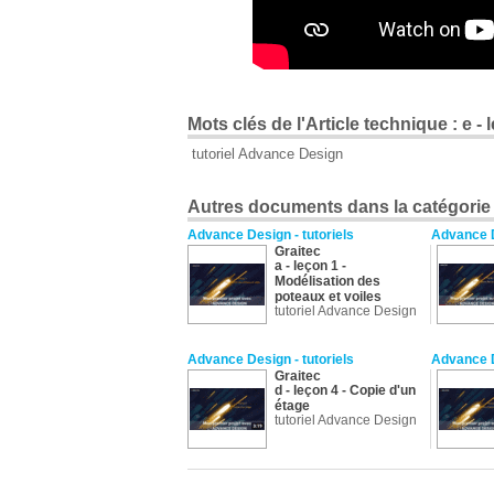
Mots clés de l'Article technique : e -
tutoriel Advance Design
Autres documents dans la catégorie A
Advance Design - tutoriels
Advance D
Graitec
a - leçon 1 -
Modélisation des
poteaux et voiles
tutoriel Advance Design
Advance Design - tutoriels
Advance D
Graitec
d - leçon 4 - Copie d'un
étage
tutoriel Advance Design
Advance Design - tutoriels
Advance D