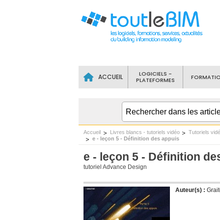
LOGICIELS -
ACCUEIL
FORMATI
PLATEFORMES
Accueil
Livres blancs - tutoriels vidéo
Tutoriels vid
e - leçon 5 - Définition des appuis
e - leçon 5 - Définition d
tutoriel Advance Design
Auteur(s) :
Grai