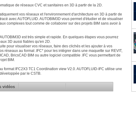
omatique de réseaux CVC et sanitaires en 3D à partir de la 2D.
tiquement vos réseaux et l'environnement d'architecture en 3D à partir de
 tracé avec AUTOFLUID. AUTOBIM3D vous permet d'étudier et de visualiser
eaux complexes tout comme de collaborer sur des projets BIM sans avoir à
AUTOBIM3D est très simple et rapide. En quelques étapes vous pourrez
eaux 3D aussi fiables qu'en 2D.
ite pour visualiser vos réseaux, faire des clichés et les ajouter à vos
os réseaux au format .IFC* pour les intégrer dans une maquette sur REVIT,
D, BricsCAD BIM ou autre logiciel compatible .IFC vous permettant de
rojet BIM.
 au format IFC2X3 TC1 Coordination view V2.0. AUTOFLUID-IFC utilise une
 développée par le CSTB.
s vidéos