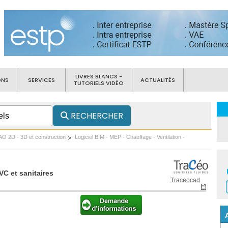
LIVRES BLANCS -
ONS
SERVICES
ACTUALITÉS
TUTORIELS VIDÉO
RECHERCHER
AO 2D - 3D et construction
Logiciel BIM - MEP - Chauffage - Ventilation -
VC et sanitaires
Traceocad