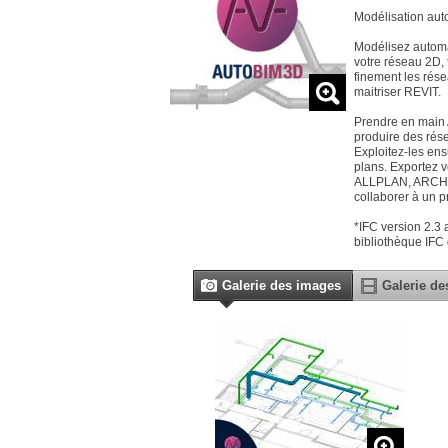
Modélisation aut
Modélisez automa
votre réseau 2D,
finement les rés
maitriser REVIT.
Prendre en main 
produire des rés
Exploitez-les ensu
plans. Exportez v
ALLPLAN, ARCHICA
collaborer à un p
*IFC version 2.3
bibliothèque IFC
Galerie des images
Galerie de