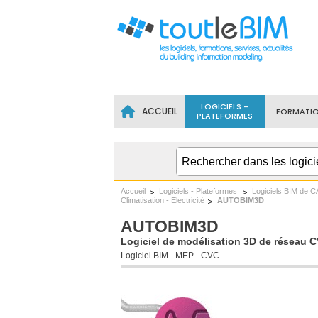
LOGICIELS -
ACCUEIL
FORMATI
PLATEFORMES
Accueil
Logiciels - Plateformes
Logiciels BIM de C
Climatisation - Electricité
AUTOBIM3D
AUTOBIM3D
Logiciel de modélisation 3D de réseau C
Logiciel BIM - MEP - CVC