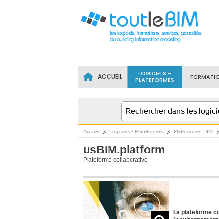
LOGICIELS -
ACCUEIL
FORMATI
PLATEFORMES
Accueil
Logiciels - Plateformes
Plateformes BIM
usBIM.platform
Plateforme collaborative
La plateforme co