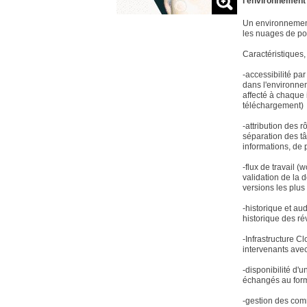
l'environnement
Un environnement
les nuages de poin
Caractéristiques,
-accessibilité pa
dans l'environne
affecté à chaque 
téléchargement)
-attribution des 
séparation des tâ
informations, de 
-flux de travail 
validation de la d
versions les plu
-historique et au
historique des r
-Infrastructure C
intervenants avec
-disponibilité d'
échangés au form
-gestion des com