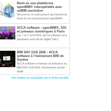
Revit en une plateforme
openBIM® interopérable avec
usBIM.revolution
Découvrez un outil avancé qui transforme
Revit en un environnement openBIM®...
ACCA software : openBIM®, SIG
et jumeaux numériques à Paris
Les 1 et 2 avril 2026, ACCA software sera
partenaire exécutif du Digital Twin |...
BIM DAY GVA 2026 : ACCA
software à l’événement BIM de
Genève
ACCA software a marqué sa présence au
BIM DAY GVA 2026, l’événement annuel
dédié...
Voir toutes les actualités de la fiche société