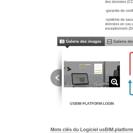
des données (CDE
-garantie de confi
-système de sauv
données en cas de
exceptionnels (D
Galerie des images
Galerie de
CDE-COMMON-DATA-
USBIM-PLATFORM-LOGIN
ENVIROMENT-WORKFLOW-
INFOGRAPHIC
Mots clés du Logiciel usBIM.platfor