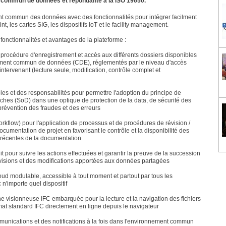
 commun de données et répondante à la ISO 19650.
 commun des données avec des fonctionnalités pour intégrer facilment
t, les cartes SIG, les dispositifs IoT et le facility management.
 fonctionnalités et avantages de la plateforme :
r procédure d'enregistrement et accès aux différents dossiers disponibles
ment commun de données (CDE), réglementés par le niveau d'accès
intervenant (lecture seule, modification, contrôle complet et
rôles et des responsabilités pour permettre l'adoption du principe de
ches (SoD) dans une optique de protection de la data, de sécurité des
prévention des fraudes et des erreurs
(workflow) pour l'application de processus et de procédures de révision /
ocumentation de projet en favorisant le contrôle et la disponibilité des
s récentes de la documentation
dit pour suivre les actions effectuées et garantir la preuve de la succession
évisions et des modifications apportées aux données partagées
loud modulable, accessible à tout moment et partout par tous les
 n'importe quel dispositif
une visionneuse IFC embarquée pour la lecture et la navigation des fichiers
at standard IFC directement en ligne depuis le navigateur
munications et des notifications à la fois dans l'environnement commun