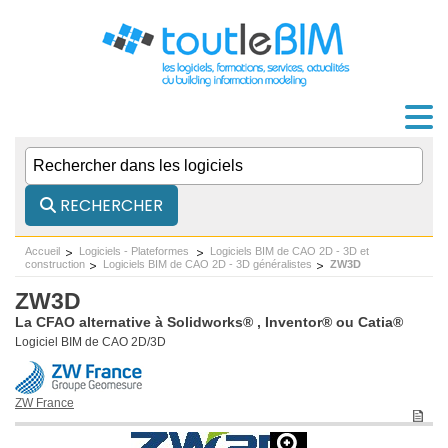
RECHERCHER
Accueil
Logiciels - Plateformes
Logiciels BIM de CAO 2D - 3D et
construction
Logiciels BIM de CAO 2D - 3D généralistes
ZW3D
ZW3D
La CFAO alternative à Solidworks® , Inventor® ou Catia®
Logiciel BIM de CAO 2D/3D
ZW France