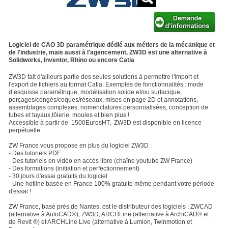
Logiciel de CAO 3D paramétrique dédié aux métiers de la mécanique et
de l'industrie, mais aussi à l'agencement, ZW3D est une alternative à
Solidworks, Inventor, Rhino ou encore Catia
ZW3D fait d'ailleurs partie des seules solutions à permettre l'import et
l'export de fichiers au format Catia. Exemples de fonctionnalités : mode
d’esquisse paramétrique, modélisation solide et/ou surfacique,
perçages/congés/coques/réseaux, mises en page 2D et annotations,
assemblages complexes, nomenclatures personnalisées, conception de
tubes et tuyaux,tôlerie, moules et bien plus !
Accessible à partir de 1500EurosHT, ZW3D est disponible en licence
perpétuelle.
ZW France vous propose en plus du logiciel ZW3D :
- Des tutoriels PDF
- Des tutoriels en vidéo en accès libre (chaîne youtube ZW France)
- Des formations (initiation et perfectionnement)
- 30 jours d'essai gratuits du logiciel
- Une hotline basée en France 100% gratuite même pendant votre période
d'essai !
ZW France, basé près de Nantes, est le distributeur des logiciels : ZWCAD
(alternative à AutoCAD®), ZW3D, ARCHLine (alternative à ArchiCAD® et
de Revit ®) et ARCHLine Live (alternative à Lumion, Twinmotion et