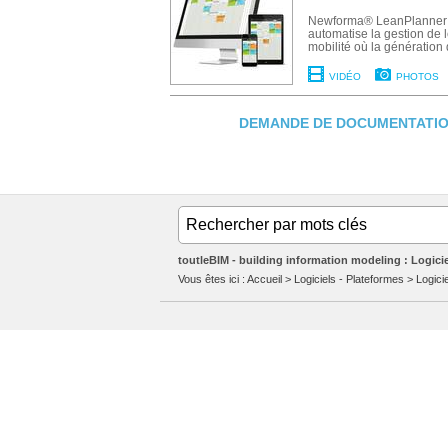
Newforma® LeanPlanner dig
automatise la gestion de l
mobilité où la génération 
VIDÉO
PHOTOS
DEMANDE DE DOCUMENTATIO
toutleBIM - building information modeling : Logicie
Vous êtes ici :
Accueil
>
Logiciels - Plateformes
>
Logici