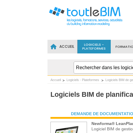
LOGICIELS -
ACCUEIL
FORMATI
PLATEFORMES
Accueil
Logiciels - Plateformes
Logiciels BIM de g
Logiciels BIM de planific
DEMANDE DE DOCUMENTATIO
Newforma® LeanPla
Logiciel BIM de gesti