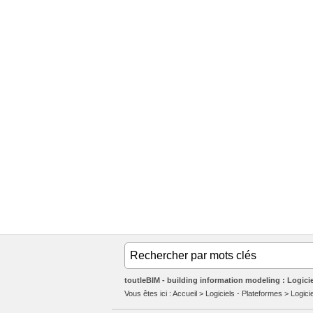
toutleBIM - building information modeling : Logicie
Vous êtes ici :
Accueil
>
Logiciels - Plateformes
>
Logici