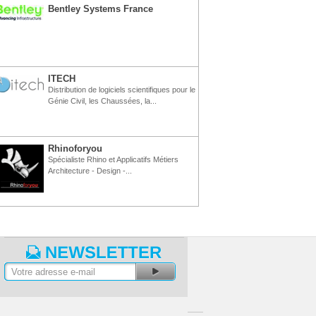
Bentley Systems France
ITECH
Distribution de logiciels scientifiques pour le
Génie Civil, les Chaussées, la...
Rhinoforyou
Spécialiste Rhino et Applicatifs Métiers
Architecture - Design -...
lancs - tutoriels vidéo
Actualités