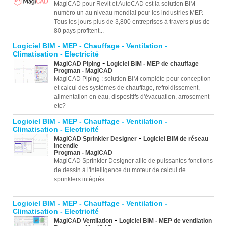
MagiCAD pour Revit et AutoCAD est la solution BIM
numéro un au niveau mondial pour les industries MEP.
Tous les jours plus de 3,800 entreprises à travers plus de
80 pays profitent...
Logiciel BIM - MEP - Chauffage - Ventilation -
Climatisation - Electricité
-
MagiCAD Piping
Logiciel BIM - MEP de chauffage
Progman - MagiCAD
MagiCAD Piping : solution BIM complète pour conception
et calcul des systèmes de chauffage, refroidissement,
alimentation en eau, dispositifs d'évacuation, arrosement
etc?
Logiciel BIM - MEP - Chauffage - Ventilation -
Climatisation - Electricité
-
MagiCAD Sprinkler Designer
Logiciel BIM de réseau
incendie
Progman - MagiCAD
MagiCAD Sprinkler Designer allie de puissantes fonctions
de dessin à l'intelligence du moteur de calcul de
sprinklers intégrés
Logiciel BIM - MEP - Chauffage - Ventilation -
Climatisation - Electricité
-
MagiCAD Ventilation
Logiciel BIM - MEP de ventilation