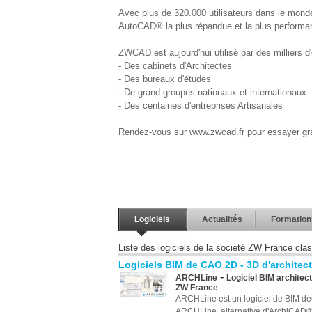
Avec plus de 320.000 utilisateurs dans le monde
AutoCAD® la plus répandue et la plus performan
ZWCAD est aujourd'hui utilisé par des milliers d
- Des cabinets d'Architectes
- Des bureaux d'études
- De grand groupes nationaux et internationaux
- Des centaines d'entreprises Artisanales
Rendez-vous sur www.zwcad.fr pour essayer g
Logiciels
Actualités
Formation
Liste des logiciels de la société ZW France cla
Logiciels BIM de CAO 2D - 3D d'architec
-
ARCHLine
Logiciel BIM architec
ZW France
ARCHLine est un logiciel de BIM dédi
ARCHLine, alternative d'ArchiCAD® 