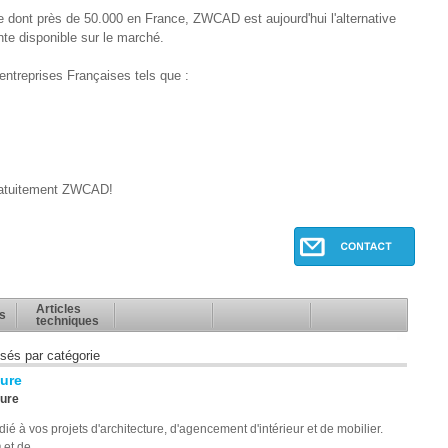
 dont près de 50.000 en France, ZWCAD est aujourd'hui l'alternative
te disponible sur le marché.
'entreprises Françaises tels que :
ratuitement ZWCAD!
Articles
s
techniques
ssés par catégorie
ture
ture
é à vos projets d'architecture, d'agencement d'intérieur et de mobilier.
et de...