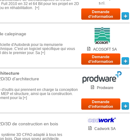
s.r.l.
 Full 2010 en 32 et 64 Bit pour les projet en 2D
u en réhabilitation. [+]
de calepinage
ficielle d'Autodesk pour la menuiserie
hnique. C'est un logiciel spécifique qui vous
ACOSOFT SA
 dès le premier jour. Sa [+]
hitecture
D/3D d'architecture
Prodware
e d'outils qui prennent en charge la conception
e MEP et structure, ainsi que la construction.
ment pour la [+]
D/3D de construction en bois
Cadwork SA
un système 3D CFAO adapté à tous les
on bois. Que vous soyez architecte,