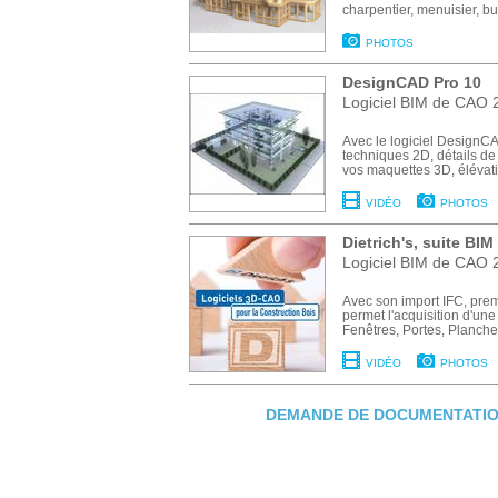
charpentier, menuisier, bu
PHOTOS
DesignCAD Pro 10
Logiciel BIM de CAO 
Avec le logiciel DesignC
techniques 2D, détails de
vos maquettes 3D, élévati
VIDÉO
PHOTOS
Dietrich's, suite BI
Logiciel BIM de CAO 2
Avec son import IFC, prem
permet l'acquisition d'un
Fenêtres, Portes, Planchers
VIDÉO
PHOTOS
DEMANDE DE DOCUMENTATIO