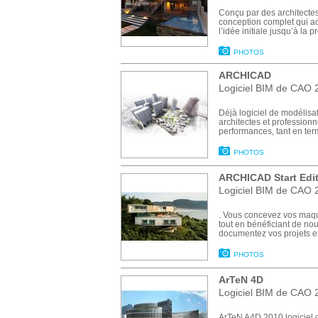
Conçu par des architectes
conception complet qui ac
l’idée initiale jusqu’à la p
PHOTOS
ARCHICAD
Logiciel BIM de CAO 2
Déjà logiciel de modélisa
architectes et profession
performances, tant en term
PHOTOS
ARCHICAD Start Edi
Logiciel BIM de CAO 2
. Vous concevez vos maqu
tout en bénéficiant de no
documentez vos projets e
PHOTOS
ArTeN 4D
Logiciel BIM de CAO 2
ArTeN A4D 2010 logiciel d