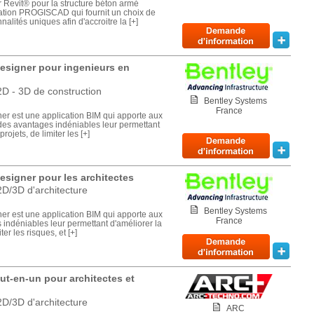
r Revit® pour la structure béton armé
tion PROGISCAD qui fournit un choix de
lités uniques afin d'accroitre la [+]
esigner pour ingenieurs en
D - 3D de construction
Bentley Systems
France
r est une application BIM qui apporte aux
des avantages indéniables leur permettant
rojets, de limiter les [+]
signer pour les architectes
D/3D d'architecture
Bentley Systems
r est une application BIM qui apporte aux
France
 indéniables leur permettant d'améliorer la
ter les risques, et [+]
out-en-un pour architectes et
D/3D d'architecture
ARC