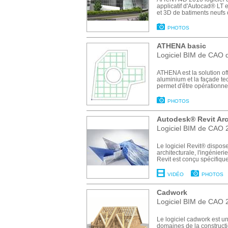
applicatif d'Autocad® LT e
et 3D de batiments neufs o
PHOTOS
ATHENA basic
Logiciel BIM de CAO 
ATHENA est la solution of
aluminium et la façade tec
permet d'être opérationnel
PHOTOS
Autodesk® Revit Arc
Logiciel BIM de CAO 2
Le logiciel Revit® dispos
architecturale, l'ingénieri
Revit est conçu spécifique
VIDÉO
PHOTOS
Cadwork
Logiciel BIM de CAO 2
Le logiciel cadwork est 
domaines de la constructi