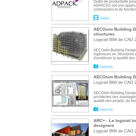
Outils de productivité pou
ADPACK© est une applica
commandes et de fonctionna
VIDÉO
AECOsim Building D
structures
Logiciel BIM de CAO 2
AECOsim Building Designe
ingénieurs en Structures 
d'améliorer la qualité des p
PHOTOS
AECOsim Building De
Logiciel BIM de CAO 2
AECOsim Building Designe
architectes des avantages
qualité des projets, de limi
PHOTOS
ARC+
- Le logiciel t
designers
Logiciel BIM de CAO 2